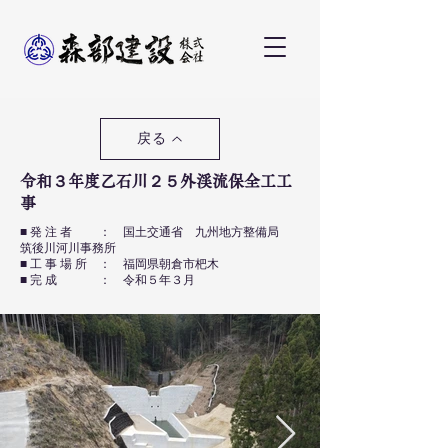
戻る
令和３年度乙石川２５外渓流保全工工
事
■ 発 注 者 ： 国土交通省 九州地方整備局
筑後川河川事務所
■ 工 事 場 所 ： 福岡県朝倉市杷木
■ 完 成 ： 令和５年３月